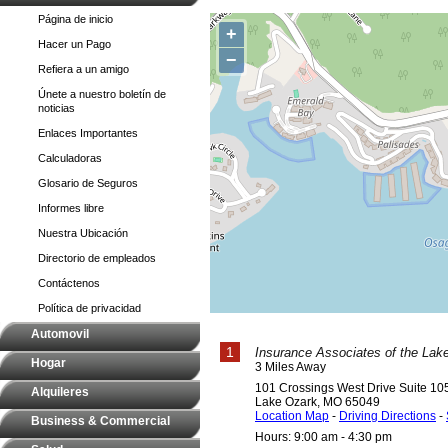
Página de inicio
+
Hacer un Pago
−
Refiera a un amigo
Únete a nuestro boletín de
noticias
Enlaces Importantes
Calculadoras
Glosario de Seguros
Informes libre
Nuestra Ubicación
Directorio de empleados
Contáctenos
Política de privacidad
Automovil
1
Insurance Associates of the Lak
Hogar
3 Miles Away
101 Crossings West Drive Suite 10
Alquileres
Lake Ozark
,
MO
65049
Location Map
-
Driving Directions
-
Business & Commercial
Hours: 9:00 am - 4:30 pm